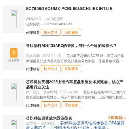
适用于多种电子设备和系统。
器,视频处理,通信,音频处理,数据采集,测试设备
SC7508GAOUMX PCBLIB&SCHLIB&INTLIB
2024/2/27
- CAD模型库
芯炽科技
- SC7508GAOUMX
技术支持
采购服务
代理服务
寻找物料AD8138ARZ的替换，有什么合适的替换么？
发布时间 : 2023-02-15
可以看下芯炽的SC7516，即可以用作
单端至差分放大器或也可以差分至差分放大器，像运算放大器一样
易于使用，并且大大简化了差分信号放大与驱动。详细资料见：
技术支持
采购服务
代理服务
https://www.sekorm.com/doc/3768741.html
芯炽科技亮相2025上海汽车底盘系统技术展览会，核心产
品引行业关注
原厂动态
发布时间 : 2026-07-26
芯炽科技亮相2025上海汽车
底盘系统技术展览会，展示车辆电机角度控制、工业伺服电机控制
及激光雷达三大应用领域核心产品，包括SC21XX系列旋变数字转
技术支持
采购服务
代理服务
换器、SC1207 ADC及SC7508运算放大器，以自主创新技术打破
国外垄断。
立即选型>>
芯炽科技运算放大器选型表
芯炽科技提供高性能参数的OPA运算
选型表
- 芯炽科技
放大器芯片，工作电压从±5V~±15V，压摆率