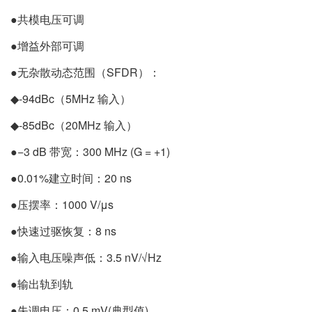
●共模电压可调
●增益外部可调
●无杂散动态范围（SFDR）：
◆-94dBc（5MHz 输入）
◆-85dBc（20MHz 输入）
●−3 dB 带宽：300 MHz (G = +1)
●0.01%建立时间：20 ns
●压摆率：1000 V/μs
●快速过驱恢复：8 ns
●输入电压噪声低：3.5 nV/√Hz
●输出轨到轨
●失调电压：0.5 mV(典型值)