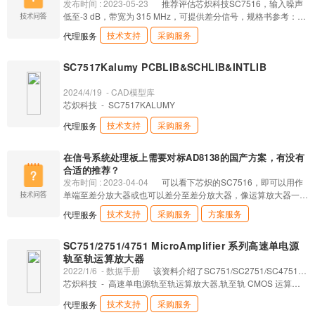
发布时间 : 2023-05-23
推荐评估芯炽科技SC7516，输入噪声
低至-3 dB，带宽为 315 MHz，可提供差分信号，规格书参考：
https://www.sekorm.com/doc/3768741.html
技术支持
采购服务
代理服务
SC7517Kalumy PCBLIB&SCHLIB&INTLIB
2024/4/19
- CAD模型库
芯炽科技
- SC7517KALUMY
技术支持
采购服务
代理服务
在信号系统处理板上需要对标AD8138的国产方案，有没有
合适的推荐？
发布时间 : 2023-04-04
可以看下芯炽的SC7516，即可以用作
单端至差分放大器或也可以差分至差分放大器，像运算放大器一样
易于使用，并且大大简化了差分信号放大与驱动。详细资料见：
技术支持
采购服务
方案服务
代理服务
https://www.sekorm.com/doc/3768741.html
SC751/2751/4751 MicroAmplifier 系列高速单电源
轨至轨运算放大器
2022/1/6
- 数据手册
该资料介绍了SC751/SC2751/SC4751系
列高速单电源轨至轨运算放大器的技术规格和应用。这些运算放大
芯炽科技
- 高速单电源轨至轨运算放大器,轨至轨 CMOS 运算放
器具备轨至轨输入和输出、高带宽（38MHz）、高转换速率（22
大器,SCX751,SC751,SC4751,SCX751 系列,SC2751,有源滤波
技术支持
采购服务
代理服务
V/μs）、低噪声（5nV/√Hz）和低总谐波失真（THD）等特点，
器,过程控制,手机功率放大器 (PA) 控制环路,驱动模数 (A/D) 转换