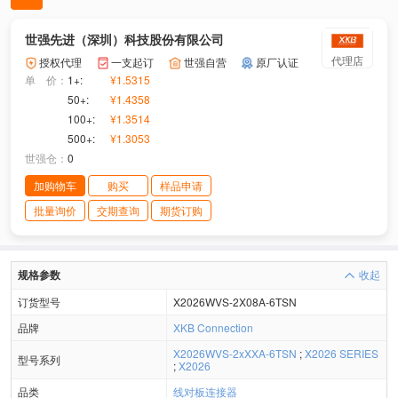
世强先进（深圳）科技股份有限公司
代理店
授权代理
一支起订
世强自营
原厂认证
单 价：
1+:
¥1.5315
50+:
¥1.4358
100+:
¥1.3514
500+:
¥1.3053
世强仓：
0
加购物车
购买
样品申请
批量询价
交期查询
期货订购
规格参数
收起
订货型号
X2026WVS-2X08A-6TSN
品牌
XKB Connection
X2026WVS-2xXXA-6TSN
;
X2026 SERIES
型号系列
;
X2026
品类
线对板连接器