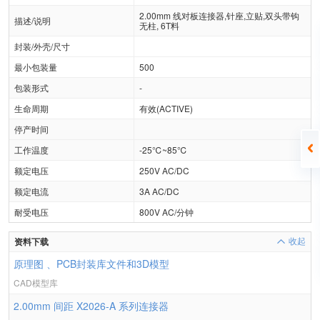
2.00mm 线对板连接器,针座,立贴,双头带钩
描述/说明
无柱, 6T料
封装/外壳/尺寸
最小包装量
500
包装形式
-
生命周期
有效(ACTIVE)
停产时间
工作温度
-25℃~85℃
额定电压
250V AC/DC
额定电流
3A AC/DC
耐受电压
800V AC/分钟
资料下载
收起
原理图 、PCB封装库文件和3D模型
CAD模型库
2.00mm 间距 X2026-A 系列连接器