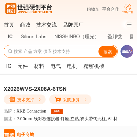
购物车
平台合作
首页
商城
技术交流
品牌原厂
Silicon Labs
NISSHINBO（理光）
圣邦微
国
IC
搜索
IC
元件
材料
电气
电机
精密机械
X2026WVS-2X08A-6TSN
技术支持
采购服务
品牌：
XKB Connection
描述：
2.00mm 线对板连接器,针座,立贴,双头带钩无柱, 6T料
电子商城