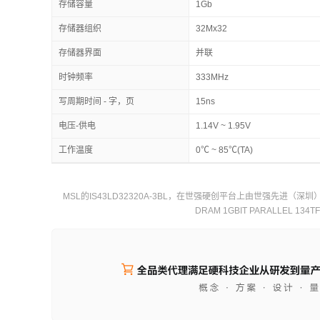
存储容量
1Gb
存储器组织
32Mx32
存储器界面
并联
时钟频率
333MHz
写周期时间 - 字，页
15ns
电压-供电
1.14V ~ 1.95V
工作温度
0℃ ~ 85℃(TA)
MSL的IS43LD32320A-3BL，在世强硬创平台上由世强先进（深圳
DRAM 1GBIT PARALLEL