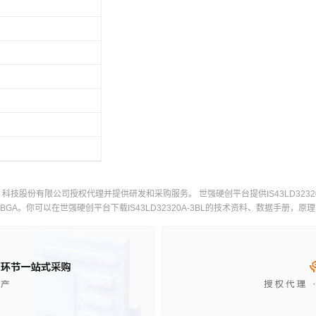
）科技股份有限公司授权代理并提供研发和采购服务。 世强硬创平台提供IS43LD32320A-3
 134TFBGA。你可以在世强硬创平台下载IS43LD32320A-3BL的技术资料、数据手册